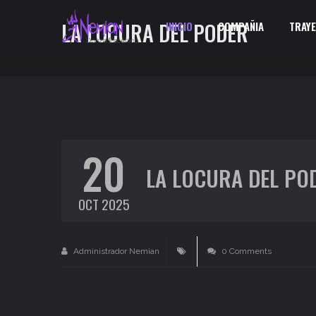
LA LOCURA DEL PODER
INICIO
COMPAÑIA
TRAY
20
LA LOCURA DEL PO
OCT 2025
Administrador Nemian
0 Comments