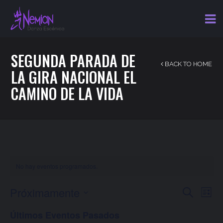
SEGUNDA PARADA DE
BACK TO HOME
LA GIRA NACIONAL EL
CAMINO DE LA VIDA
No hay eventos programados.
NAVEGA
NAV
Próximamente
Buscar
Lista
DE
DE
Seleccionar
VIS
Últimos Eventos Pasados
fecha.