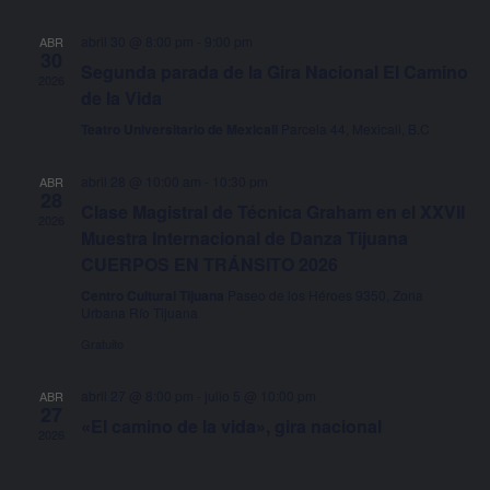
BÚSQU
DE
Y
EVE
abril 30 @ 8:00 pm
-
9:00 pm
ABR
30
VISTAS
Segunda parada de la Gira Nacional El Camino
2026
de la Vida
DE
Teatro Universitario de Mexicali
Parcela 44, Mexicali, B.C
EVENTO
abril 28 @ 10:00 am
-
10:30 pm
ABR
28
Clase Magistral de Técnica Graham en el XXVII
2026
Muestra Internacional de Danza Tijuana
CUERPOS EN TRÁNSITO 2026
Centro Cultural Tijuana
Paseo de los Héroes 9350, Zona
Urbana Río Tijuana
Gratuito
abril 27 @ 8:00 pm
-
julio 5 @ 10:00 pm
ABR
27
«El camino de la vida», gira nacional
2026