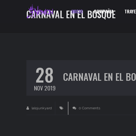
CARNAVAL EN EL BOSQUE
INICIO
COMPAÑIA
TRAY
28
CARNAVAL EN EL B
NOV 2019
lalojunkyard
0 Comments